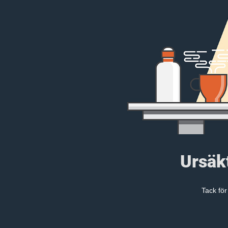
Ursäkt
Tack för