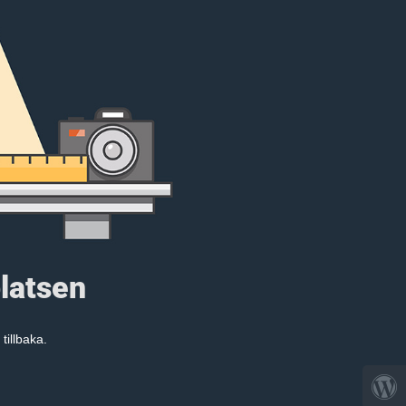
platsen
tillbaka.